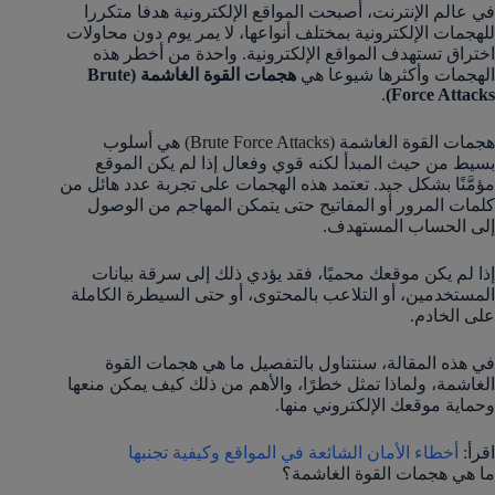
في عالم الإنترنت، أصبحت المواقع الإلكترونية هدفا متكررا
للهجمات الإلكترونية بمختلف أنواعها، لا يمر يوم دون محاولات
اختراق تستهدف المواقع الإلكترونية. واحدة من أخطر هذه
الهجمات وأكثرها شيوعا هي
هجمات القوة الغاشمة (Brute
.
Force Attacks)
هجمات القوة الغاشمة (Brute Force Attacks) هي أسلوب
بسيط من حيث المبدأ لكنه قوي وفعال إذا لم يكن الموقع
مؤمَّنًا بشكل جيد. تعتمد هذه الهجمات على تجربة عدد هائل من
كلمات المرور أو المفاتيح حتى يتمكن المهاجم من الوصول
إلى الحساب المستهدف.
إذا لم يكن موقعك محميًا، فقد يؤدي ذلك إلى سرقة بيانات
المستخدمين، أو التلاعب بالمحتوى، أو حتى السيطرة الكاملة
على الخادم.
في هذه المقالة، سنتناول بالتفصيل ما هي هجمات القوة
الغاشمة، ولماذا تمثل خطرًا، والأهم من ذلك كيف يمكن منعها
وحماية موقعك الإلكتروني منها.
اقرأ:
أخطاء الأمان الشائعة في المواقع وكيفية تجنبها
ما هي هجمات القوة الغاشمة؟