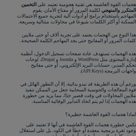
هجمات القوة الغاشمة هي تقنية هجومية تعتمد على
التخمين
المتكرر والمنهجي
لكلمة المرور أو مفتاح الأمان. يقوم
المهاجم باستخدام برامج أو أدوات آلية لتجربة جميع الاحتمالات
الممكنة أو أكثر الكلمات شيوعا في محاولات متتالية وسريعة.
هذا النوع من الهجمات يعتمد على تجربة آلاف أو حتى ملايين
كلمات المرور أو المفاتيح حتى يجد المهاجم الكلمة الصحيحة.
هذه الهجمات تستهدف عادة صفحات تسجيل الدخول، أنظمة
إدارة المحتوى مثل WordPress و Joomla و Drupal، لوحات
تحكم المدير، حسابات البريد الإلكتروني، أو حتى مفاتيح
واجهات البرمجة (API Keys).
ورغم أن هذه الطريقة قد تبدو بدائية، إلا أن التطور الهائل في
قوة المعالجات والحوسبة السحابية جعل من الممكن تنفيذ
ملايين المحاولات في وقت قصير جدًا، مما يزيد من خطورة
هذه الهجمات إذا لم يتم اتخاذ التدابير الوقائية المناسبة.
لماذا هجمات القوة الغاشمة خطيرة؟
تكمن خطورة هجمات القوة الغاشمة في أنها لا تعتمد على
وجود ثغرة برمجية معقدة أو خطأ في الكود، بل على استغلال