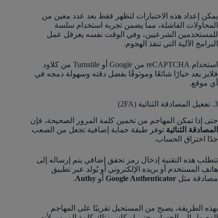
يمكن إعداد هذه الاختبارات لتظهر فقط بعد عدد معين من
المحاولات الفاشلة، مما يضمن تجربة استخدام سلسة
للمستخدمين الشرعيين، وفي الوقت نفسه يعرقل عمل
البرامج الآلية التي تنفذ الهجوم.
استخدام reCAPTCHA من Google أو Turnstile من كلاود
فلاير يعد خيارًا شائعًا وموثوقًا بفضل دقته وسهولة دمجه في
أي موقع.
3. تفعيل المصادقة الثنائية (2FA)
حتى إذا تمكن المهاجم من تخمين كلمة المرور الصحيحة، فإن
المصادقة الثنائية
توفر طبقة حماية إضافية تجعل من الصعب
جدًا اختراق الحساب.
تتطلب هذه التقنية إدخال رمز تحقق إضافي يتم إرساله إلى
هاتف المستخدم أو بريده الإلكتروني أو يُولد عبر تطبيق
مصادقة مثل
Google Authenticator
أو
Authy
.
بهذه الطريقة، يصبح من المستحيل تقريبًا على المهاجم
الوصول إلى الحساب حتى لو كان يمتلك كلمة المرور، لأنه