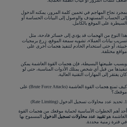
ضعف كلمات المرور أو غياب أنظمة الحماية.
بمجرد نجاح المهاجم في تخمين كلمة المرور، يمكنه الدخول
إلى الحساب المستهدف والوصول إلى البيانات الحساسة أو
السيطرة على الموقع بالكامل.
هذا النوع من الهجمات قد يؤدي إلى خسائر فادحة، مثل
تسريب بيانات العملاء، تشويه سمعة الموقع، زرع برمجيات
خبيثة، أو حتى استخدام الخادم لتنفيذ هجمات أخرى على
مواقع مختلفة.
وبسبب طبيعتها البسيطة، فإن هجمات القوة الغاشمة يمكن
تنفيذها من قبل أي شخص يمتلك الأدوات المناسبة، حتى لو
كان يفتقر إلى المهارات التقنية العالية.
كيف تمنع هجمات القوة الغاشمة (Brute Force Attacks) على
موقعك؟
1. تحديد عدد محاولات تسجيل الدخول (Rate Limiting)
أحد أهم الخطوات الأساسية لحماية موقعك من هجمات القوة
الغاشمة هو
تقييد عدد محاولات تسجيل الدخول
المسموح بها
في فترة زمنية محددة.