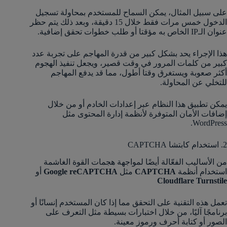
على سبيل المثال، يمكن السماح للمستخدم بمحاولة تسجيل
الدخول خمس مرات فقط خلال 15 دقيقة، وبعد ذلك يتم حظر
عنوان الـIP الخاص به مؤقتا أو طلب خطوات تحقق إضافية.
هذا الإجراء يحد بشكل كبير من قدرة المهاجم على تجربة عدد
كبير من كلمات المرور في وقت قصير، ويجعل تنفيذ الهجوم
أكثر صعوبة ويستغرق وقتا أطول، مما قد يدفع المهاجم
للتخلي عن المحاولة.
يمكن تطبيق هذا النظام عبر إعدادات الخادم أو من خلال
إضافات الأمان المتوفرة لأنظمة إدارة المحتوى مثل
WordPress.
2. استخدام كابتشا CAPTCHA
من الأساليب الفعّالة أيضًا لمواجهة هجمات القوة الغاشمة
استخدام أنظمة
CAPTCHA
مثل
Google reCAPTCHA
أو
Cloudflare Turnstile
تعمل هذه التقنية على التحقق مما إذا كان المستخدم إنسانًا أو
برنامجًا آليًا، من خلال اختبارات بسيطة مثل التعرف على
الصور أو كتابة أحرف ورموز معينة.