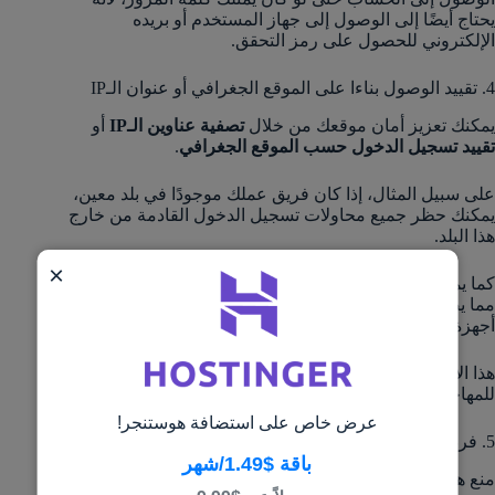
يحتاج أيضًا إلى الوصول إلى جهاز المستخدم أو بريده
الإلكتروني للحصول على رمز التحقق.
4. تقييد الوصول بناءا على الموقع الجغرافي أو عنوان الـIP
يمكنك تعزيز أمان موقعك من خلال
تصفية عناوين الـIP
أو
تقييد تسجيل الدخول حسب الموقع الجغرافي
.
على سبيل المثال، إذا كان فريق عملك موجودًا في بلد معين،
يمكنك حظر جميع محاولات تسجيل الدخول القادمة من خارج
هذا البلد.
×
كما يمكن إنشاء قائمة بيضاء (Whitelist) لعناوين IP الموثوقة،
مما يضمن أن عمليات تسجيل الدخول يمكن أن تتم فقط من
أجهزة وأماكن محددة.
هذا الإجراء يجعل تنفيذ هجوم القوة الغاشمة أصعب بكثير
للمهاجمين البعيدين جغرافيًا عن بيئة عملك.
عرض خاص على استضافة هوستنجر!
5. فرض كلمات مرور قوية وسياسات أمان
باقة $1.49/شهر
منع هجمات القوة الغاشمة يبدأ من الأساس، وهو
كلمة المرور