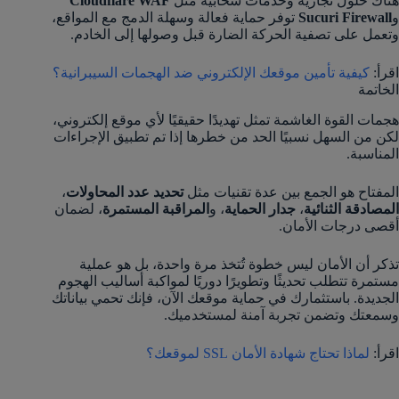
هناك حلول تجارية وخدمات سحابية مثل
Cloudflare WAF
و
Sucuri Firewall
توفر حماية فعالة وسهلة الدمج مع المواقع،
وتعمل على تصفية الحركة الضارة قبل وصولها إلى الخادم.
اقرأ:
كيفية تأمين موقعك الإلكتروني ضد الهجمات السيبرانية؟
الخاتمة
هجمات القوة الغاشمة تمثل تهديدًا حقيقيًا لأي موقع إلكتروني،
لكن من السهل نسبيًا الحد من خطرها إذا تم تطبيق الإجراءات
المناسبة.
المفتاح هو الجمع بين عدة تقنيات مثل
تحديد عدد المحاولات
،
المصادقة الثنائية
،
جدار الحماية
، و
المراقبة المستمرة
، لضمان
أقصى درجات الأمان.
تذكر أن الأمان ليس خطوة تُتخذ مرة واحدة، بل هو عملية
مستمرة تتطلب تحديثًا وتطويرًا دوريًا لمواكبة أساليب الهجوم
الجديدة. باستثمارك في حماية موقعك الآن، فإنك تحمي بياناتك
وسمعتك وتضمن تجربة آمنة لمستخدميك.
اقرأ:
لماذا تحتاج شهادة الأمان SSL لموقعك؟