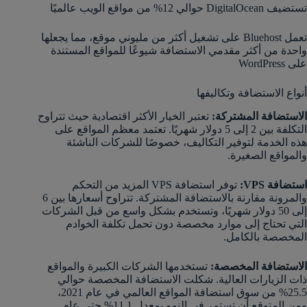
تستضيف DigitalOcean حوالي 12% من مواقع الويب عالميًا
تعمل Bluehost على تشغيل أكثر من مليوني موقع، مما يجعلها
واحدة من أكثر مقدمي الاستضافة شيوعًا للمواقع المستندة
على WordPress​
أنواع الاستضافة وتكاليفها
الاستضافة المشتركة:
تعتبر الخيار الأكثر اقتصادية حيث تتراوح
التكلفة بين 2 إلى 5 دولار شهريًا. تعتمد معظم المواقع على
هذه الخدمة لتوفير التكاليف، خصوصًا للشركات الناشئة
والمواقع الصغيرة.
استضافة VPS:
توفر استضافة VPS المزيد من التحكم
والمرونة مقارنة بالاستضافة المشتركة. تتراوح أسعارها بين 6
إلى 50 دولار شهريًا، وتستخدم بشكل واسع من قبل الشركات
التي تحتاج إلى موارد مخصصة دون تحمل تكلفة الخوادم
المخصصة بالكامل​.
الاستضافة المخصصة:
تستخدمها الشركات الكبيرة والمواقع
ذات الزيارات العالية. شكلت الاستضافة المخصصة حوالي
25.5% من سوق استضافة المواقع العالمي في عام 2021،
ومن المتوقع أن تستمر في النمو بمعدل 11.1% حتى عام