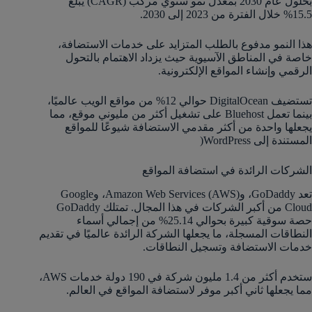
بحلول عام 2030 بمعدل نمو سنوي مركب (CAGR) يبلغ
15.5% خلال الفترة من 2023 إلى 2030.
هذا النمو مدفوع بالطلب المتزايد على خدمات الاستضافة،
خاصة في المناطق الآسيوية حيث يزداد الاهتمام بالتحول
الرقمي وإنشاء المواقع الإلكترونية​.
تستضيف DigitalOcean حوالي 12% من مواقع الويب عالميًا،
بينما تعمل Bluehost على تشغيل أكثر من مليوني موقع، مما
يجعلها واحدة من أكثر مقدمي الاستضافة شيوعًا للمواقع
المستندة إلى WordPress​(
الشركات الرائدة في استضافة المواقع
تعد GoDaddy، وAmazon Web Services (AWS)، وGoogle
Cloud من أكبر الشركات في هذا المجال. تمتلك GoDaddy
حصة سوقية كبيرة بحوالي 25.14% من إجمالي أسماء
النطاقات المسجلة، ما يجعلها الشركة الرائدة عالميًا في تقديم
خدمات الاستضافة وتسجيل النطاقات.
ستخدم أكثر من 1.4 مليون شركة في 190 دولة خدمات AWS،
مما يجعلها ثاني أكبر موفر لاستضافة المواقع في العالم.