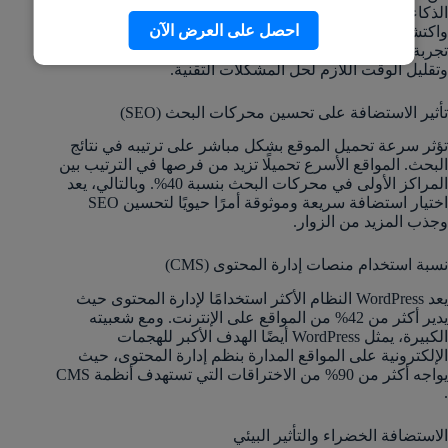
الذكاء الاصطناعي والتعلم الآلي لتحسين أداء الخوادم،
احصل على العرض الآن
واكتشاف الهجمات الإلكترونية، وتحليل سلوك الزوار لتقديم
تجربة مستخدم أفضل. تساعد هذه التقنيات في زيادة الكفاءة
وتقليل الوقت اللازم لحل المشكلات التقنية.
تأثير الاستضافة على تحسين محركات البحث (SEO)
تؤثر سرعة تحميل الموقع بشكل مباشر على ترتيبه في نتائج
البحث. المواقع الأسرع تحميلًا تزيد من فرصها في الترتيب بين
المراكز الأولى في محركات البحث بنسبة 40%. وبالتالي، يعد
اختيار استضافة سريعة وموثوقة أمرًا حيويًا لتحسين SEO
وجذب المزيد من الزوار​.
نسبة استخدام منصات إدارة المحتوى (CMS)
يعد WordPress النظام الأكثر استخدامًا لإدارة المحتوى حيث
يدير أكثر من 42% من المواقع على الإنترنت. ومع شعبيته
الكبيرة، يمثل WordPress أيضًا الهدف الأكبر للهجمات
الإلكترونية على المواقع المدارة بنظم إدارة المحتوى، حيث
.
الاستضافة الخضراء والتأثير البيئي