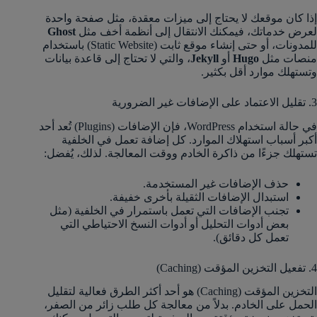
إذا كان موقعك لا يحتاج إلى ميزات معقدة، مثل صفحة واحدة
لعرض خدماتك، فيمكنك الانتقال إلى أنظمة أخف مثل
Ghost
للمدونات، أو حتى إنشاء موقع ثابت (Static Website) باستخدام
منصات مثل
Hugo
أو
Jekyll
، والتي لا تحتاج إلى قاعدة بيانات
وتستهلك موارد أقل بكثير.
3. تقليل الاعتماد على الإضافات غير الضرورية
في حالة استخدام WordPress، فإن الإضافات (Plugins) تُعد أحد
أكبر أسباب استهلاك الموارد. كل إضافة تعمل في الخلفية
تستهلك جزءًا من ذاكرة الخادم ووقت المعالجة. لذلك، يُفضل:
حذف الإضافات غير المستخدمة.
استبدال الإضافات الثقيلة بأخرى خفيفة.
تجنب الإضافات التي تعمل باستمرار في الخلفية (مثل
بعض أدوات التحليل أو أدوات النسخ الاحتياطي التي
تعمل كل دقائق).
4. تفعيل التخزين المؤقت (Caching)
التخزين المؤقت (Caching) هو أحد أكثر الطرق فعالية لتقليل
الحمل على الخادم. بدلاً من معالجة كل طلب زائر من الصفر،