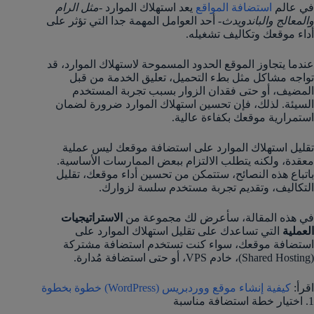
في عالم
استضافة المواقع
يعد استهلاك الموارد
-مثل الرام
والمعالج والباندويدث-
أحد العوامل المهمة جدا التي تؤثر على
أداء موقعك وتكاليف تشغيله.
عندما يتجاوز الموقع الحدود المسموحة لاستهلاك الموارد، قد
تواجه مشاكل مثل بطء التحميل، تعليق الخدمة من قبل
المضيف، أو حتى فقدان الزوار بسبب تجربة المستخدم
السيئة. لذلك، فإن تحسين استهلاك الموارد ضرورة لضمان
استمرارية موقعك بكفاءة عالية.
تقليل استهلاك الموارد على استضافة موقعك ليس عملية
معقدة، ولكنه يتطلب الالتزام ببعض الممارسات الأساسية.
باتباع هذه النصائح، ستتمكن من تحسين أداء موقعك، تقليل
التكاليف، وتقديم تجربة مستخدم سلسة لزوارك.
في هذه المقالة، سأعرض لك مجموعة من
الاستراتيجيات
العملية
التي تساعدك على تقليل استهلاك الموارد على
استضافة موقعك، سواء كنت تستخدم استضافة مشتركة
(Shared Hosting)، خادم VPS، أو حتى استضافة مُدارة.
اقرأ:
كيفية إنشاء موقع ووردبريس (WordPress) خطوة بخطوة
1. اختيار خطة استضافة مناسبة