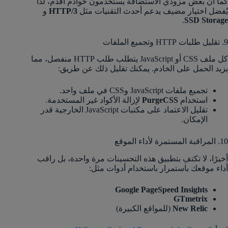
كما أن بعض مزودي الاستضافة يستخدمون خوادم أقدم، لذا
يُفضل اختيار مضيف يدعم أحدث التقنيات مثل
HTTP/3
و
.
SSD Storage
9. تقليل طلبات HTTP وتجميع الملفات
كل ملف CSS أو JavaScript يتطلب طلب HTTP منفصل، مما
يزيد الحمل على الخادم. يمكنك تقليل ذلك عن طريق:
تجميع ملفات JavaScript وCSS في ملف واحد.
استخدام
PurgeCSS
لإزالة الأكواد غير المستخدمة.
تقليل الاعتماد على مكتبات JavaScript الخارجية قدر
الإمكان.
10. المراقبة المستمرة لأداء الموقع
أخيرًا، لا تكتفِ بتطبيق هذه التحسينات مرة واحدة، بل راقب
أداء موقعك باستمرار باستخدام أدوات مثل:
Google PageSpeed Insights
GTmetrix
New Relic
(للمواقع الكبيرة)