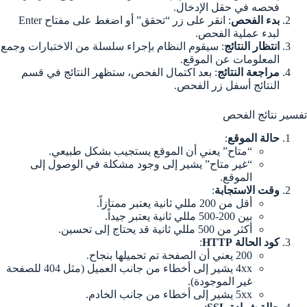
فحصه في حقل الإدخال.
بدء الفحص
: انقر على زر “تحقق” أو اضغط على مفتاح Enter
لبدء عملية الفحص.
انتظار النتائج
: سيقوم النظام بإجراء سلسلة من الاختبارات وجمع
المعلومات عن الموقع.
مراجعة النتائج
: بعد اكتمال الفحص، ستظهر النتائج في قسم
النتائج أسفل زر الفحص.
تفسير نتائج الفحص
حالة الموقع
:
“متاح” يعني أن الموقع يستجيب بشكل طبيعي.
“غير متاح” يشير إلى وجود مشكلة في الوصول إلى
الموقع.
وقت الاستجابة
:
أقل من 200 مللي ثانية يعتبر ممتازاً.
بين 200-500 مللي ثانية يعتبر جيداً.
أكثر من 500 مللي ثانية قد يحتاج إلى تحسين.
كود الحالة HTTP
:
200 يعني أن الصفحة تم تحميلها بنجاح.
4xx يشير إلى أخطاء من جانب العميل (مثل 404 للصفحة
غير الموجودة).
5xx يشير إلى أخطاء من جانب الخادم.