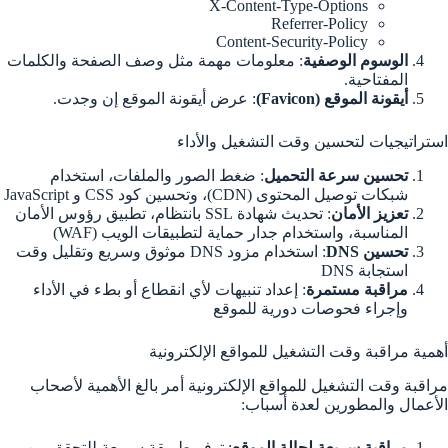
X-Content-Type-Options
Referrer-Policy
Content-Security-Policy
الوسوم الوصفية
: معلومات مهمة مثل وصف الصفحة والكلمات
المفتاحية.
أيقونة الموقع (Favicon)
: عرض أيقونة الموقع إن وجدت.
استراتيجيات لتحسين وقت التشغيل والأداء
تحسين سرعة التحميل
: ضغط الصور والملفات، استخدام
شبكات توصيل المحتوى (CDN)، وتحسين كود CSS و JavaScript
تعزيز الأمان
: تحديث شهادة SSL بانتظام، تطبيق رؤوس الأمان
المناسبة، واستخدام جدار حماية لتطبيقات الويب (WAF)
تحسين DNS
: استخدام مزود DNS موثوق وسريع وتقليل وقت
استجابة DNS
مراقبة مستمرة
: إعداد تنبيهات لأي انقطاع أو بطء في الأداء
وإجراء فحوصات دورية للموقع
أهمية مراقبة وقت التشغيل للمواقع الإلكترونية
مراقبة وقت التشغيل للمواقع الإلكترونية أمر بالغ الأهمية لأصحاب
الأعمال والمطورين لعدة أسباب:
مراقبة سريعة لحالة الموقع
: توفر طريقة سريعة للتحقق من