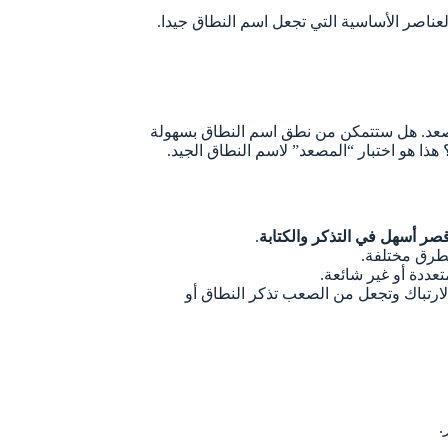
باقة $1.49/شهر
- وفر 85%
بدلاً عن $9.99
لعناصر الأساسية التي تجعل اسم النطاق جيدا.
+ دومين و2 أشهر مجانًا
بدلاً عن $11.69
مصعد. هل ستتمكن من نطق اسم النطاق بسهولة
احصل على العرض الآن
ا هو اختبار “المصعد” لاسم النطاق الجيد.
قصر أسهل في التذكر والكتابة
.
بطرق مختلفة.
تعددة أو غير شائعة.
لارتباك وتجعل من الصعب تذكر النطاق أو
.