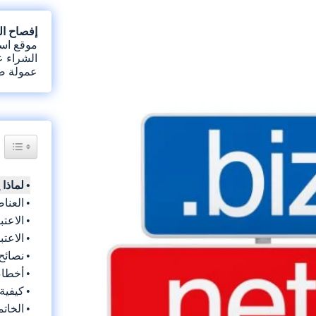
إفصاح الر
موقع است
الشراء ع
عمولة صغ
Content
لماذا 
العناص
الاعتب
الاعتب
نصائح
أخطاء
كيفية
الخاتم