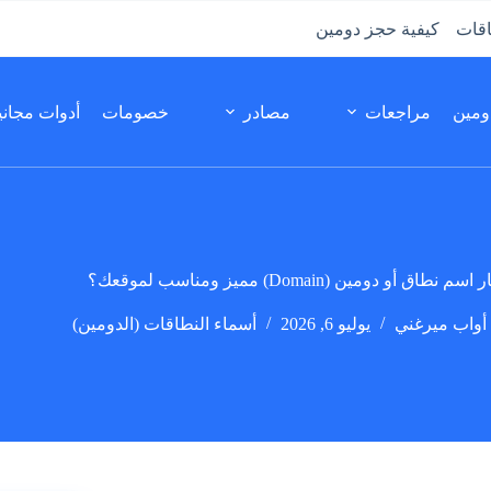
اقات
كيفية حجز دومين
مين
مراجعات
مصادر
خصومات
أدوات مجاني
طاق أو دومين (Domain) مميز ومناسب لموقعك؟
أواب ميرغني
يوليو 6, 2026
أسماء النطاقات (الدومين)