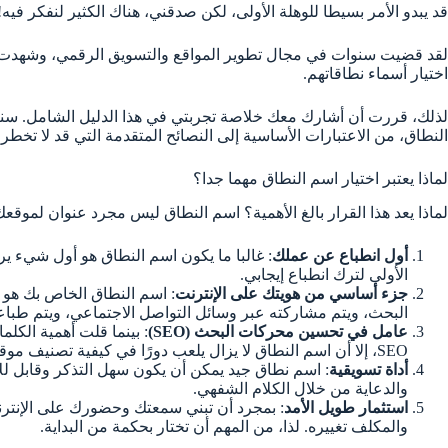
قد يبدو الأمر بسيطا للوهلة الأولى، لكن صدقني، هناك الكثير لنفكر فيه!
لقد قضيت سنوات في مجال تطوير المواقع والتسويق الرقمي، وشهدت 
اختيار أسماء نطاقاتهم.
لذلك، قررت أن أشارك معك خلاصة تجربتي في هذا الدليل الشامل. سن
النطاق، من الاعتبارات الأساسية إلى النصائح المتقدمة التي قد لا تخطر 
لماذا يعتبر اختيار اسم النطاق مهما جدا؟
لماذا يعد هذا القرار بالغ الأهمية؟ اسم النطاق ليس مجرد عنوان لموقعك
أول انطباع عن عملك
: غالبا ما يكون اسم النطاق هو أول شيء ير
الأولى لترك انطباع إيجابي.
جزء أساسي من هويتك على الإنترنت
: اسم النطاق الخاص بك هو ع
البحث، ويتم مشاركته عبر وسائل التواصل الاجتماعي، ويتم طباع
عامل في تحسين محركات البحث (SEO)
: بينما قلت أهمية الكل
SEO، إلا أن اسم النطاق لا يزال يلعب دورًا في كيفية تصنيف موقعك في نتائج البحث.
أداة تسويقية
: اسم نطاق جيد يمكن أن يكون سهل التذكر وقابل لل
والدعاية من خلال الكلام الشفهي.
استثمار طويل الأمد
: بمجرد أن تبني سمعتك وحضورك على الإنت
والمكلف تغييره. لذا، من المهم أن تختار بحكمة من البداية.