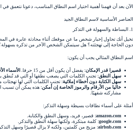
الآن بعد أن فهمنا أهمية اختيار اسم النطاق المناسب، دعونا نتعمق في ا
باقة $2.49/شهر
العناصر الأساسية لاسم النطاق الجيد
1. البساطة والسهولة في التذكر
تخيل أنك تحاول إخبار شخص ما عن موقعك أثناء محادثة عابرة في ال
دون الحاجة إلى تهجئته؟ هل سيتمكن الشخص الآخر من تذكره بسهولة؟ هذ
اسم النطاق المثالي يجب أن يكون:
قصيرا قدر الإمكان
: يفضل أن يكون أقل من 15 حرفا.
الأسماء الأ
سهل النطق
: تجنب الكلمات التي يصعب نطقها أو التي قد تُنطق 
سهل الكتابة دون أخطاء إملائية
: تجنب الكلمات التي لها تهجئات م
خاليا من الأرقام والرموز الخاصة إن أمكن
: هذه يمكن أن تسبب ا
مشاركته شفهيًا.
أمثلة على أسماء نطاقات بسيطة وسهلة التذكر:
amazon.com
: قصير، فريد، وسهل النطق والكتابة.
google.com
: كلمة مبتكرة، ولكنها سهلة النطق والتذكر.
airbnb.com
: مزيج من كلمتين، ولكنه لا يزال قصيرًا وسهل التذكر