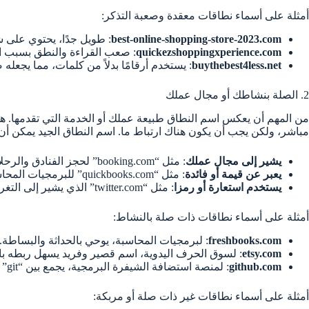
أمثلة على أسماء نطاقات معقدة وصعبة التذكر:
best-online-shopping-store-2023.com
: طويل جدًا، يحتوي على 
quickezshoppingxperience.com
: صعب القراءة والنطق بسبب ال
buythebest4less.net
: يستخدم أرقامًا بدلاً من كلمات، مما يجعله
2. الصلة بنشاطك أو مجال عملك
من المهم أن يعكس اسم النطاق طبيعة عملك أو الخدمة التي تقدمها. هذ
مباشر، ولكن يجب أن يكون هناك ارتباط ما. اسم النطاق الجيد يمكن أن
يشير إلى مجال عملك
: مثل “booking.com” لحجز الفنادق والرحلات.
يعبر عن قيمة أو فائدة
: مثل “quickbooks.com” للبرمجيات المحاسبية السريعة والسهلة.
يستخدم استعارة أو رمزا
: مثل “twitter.com” الذي يشير إلى التغريد القصير والسريع.
أمثلة على أسماء نطاقات ذات صلة بالنشاط:
freshbooks.com
: لبرمجيات المحاسبة، يوحي بالحداثة والبساطة.
etsy.com
: لسوق الحرف اليدوية، اسم قصير وفريد يسهل ربطه بال
github.com
: لمنصة استضافة الشيفرة البرمجية، يجمع بين “git” (نظام إدارة الإصدارات) و “hub” (المركز).
أمثلة على أسماء نطاقات غير ذات صلة أو مربكة: