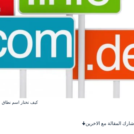
كيف تختار اسم نطاق
شارك المقالة مع الاخرين🠋