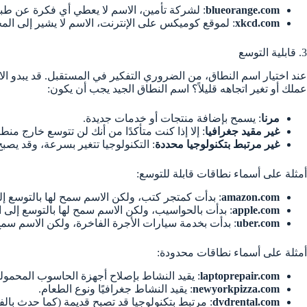
blueorange.com
: لشركة تأمين، الاسم لا يعطي أي فكرة عن طبي
xkcd.com
: لموقع كوميكس على الإنترنت، الاسم لا يشير إلى الم
3. قابلية التوسع
عند اختيار اسم النطاق، من الضروري التفكير في المستقبل. قد يبدو الا
عملك أو تغير اتجاهه قليلاً؟ اسم النطاق الجيد يجب أن يكون:
مرنا
: يسمح بإضافة منتجات أو خدمات جديدة.
غير مقيد جغرافيا
: إلا إذا كنت متأكدًا من أنك لن تتوسع خارج منط
غير مرتبط بتكنولوجيا محددة
: التكنولوجيا تتغير بسرعة، وقد يصبح
أمثلة على أسماء نطاقات قابلة للتوسع:
amazon.com
: بدأت كمتجر كتب، ولكن الاسم سمح لها بالتوسع إلى
apple.com
: بدأت بالحواسيب، ولكن الاسم سمح لها بالتوسع إلى ا
uber.com
: بدأت بخدمة سيارات الأجرة الفاخرة، ولكن الاسم سمح
أمثلة على أسماء نطاقات محدودة:
laptoprepair.com
: يقيد النشاط بإصلاح أجهزة الحاسوب المحمول
newyorkpizza.com
: يقيد النشاط جغرافيًا ونوع الطعام.
dvdrental.com
: مرتبط بتكنولوجيا قد تصبح قديمة (كما حدث بالفعل 